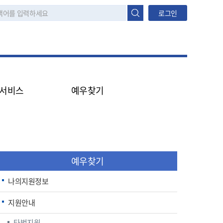
로그인
서비스
예우찾기
원신청
나의지원정보
터넷민원진행정보조회
지원안내
타법지원
생애주기
예우찾기
대상구분
모의계산
나의지원정보
대상구분
지원안내
생활수준조사
타법지원