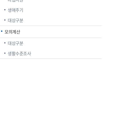
생애주기
대상구분
모의계산
대상구분
생활수준조사