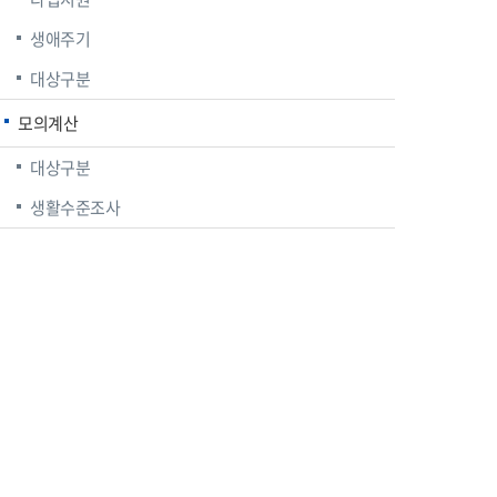
생애주기
대상구분
모의계산
대상구분
생활수준조사