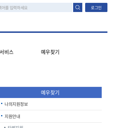
로그인
서비스
예우찾기
원신청
나의지원정보
터넷민원진행정보조회
지원안내
타법지원
생애주기
예우찾기
대상구분
모의계산
나의지원정보
대상구분
지원안내
생활수준조사
타법지원