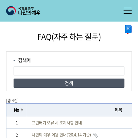
본
FAQ(자주 하는 질문)
문
시
작
검색어
검색
[총 4건]
No
제목
1
프린터기 오류 시 조치사항 안내
나만의 예우 이용 안내('26.4.14.기준)
2