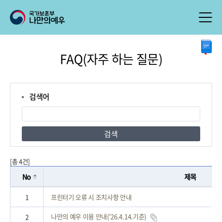
본
FAQ(자주 하는 질문)
문
시
작
검색어
검색
[총 4건]
No
제목
1
프린터기 오류 시 조치사항 안내
나만의 예우 이용 안내('26.4.14.기준)
2