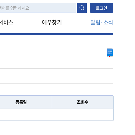
로그인
서비스
예우찾기
알림·소식
나의지원정보
공지사항
진행정보조회
지원안내
FAQ
타법지원
나라사랑신문
생애주기
대상구분
모의계산
대상구분
생활수준조사
등록일
조회수