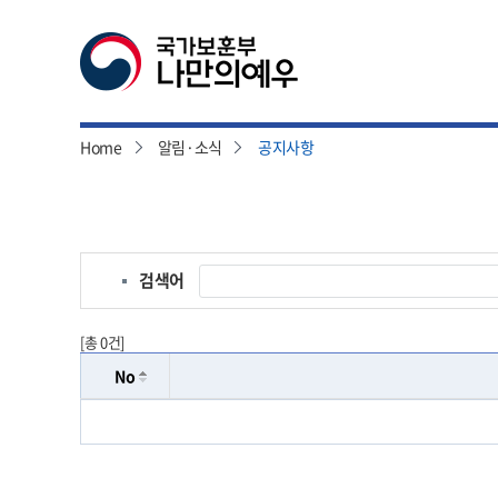
Home
알림·소식
공지사항
본
문
시
작
검색어
[총 0건]
No