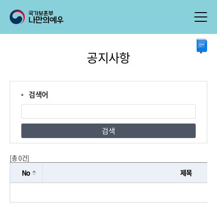
본
공지사항
문
시
작
검색어
검색
[총 0건]
No
제목