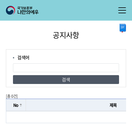
본
공지사항
문
시
작
검색어
검색
[총 0건]
No
제목