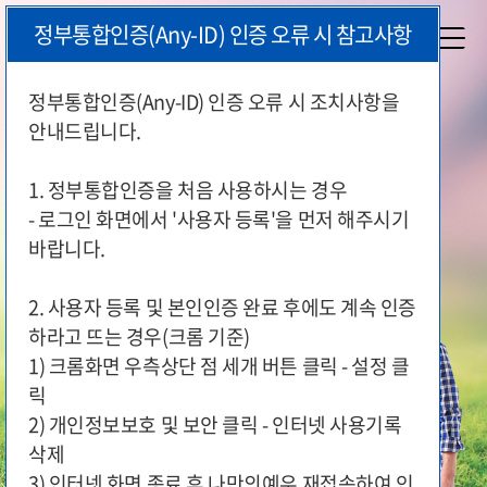
본
정부통합인증(Any-ID) 인증 오류 시 참고사항
문
시
작
정부통합인증(Any-ID) 인증 오류 시 조치사항을
안내드립니다.
국가유공자와 보훈가족이 편리하게
지원 서비스를 이용하실 수 있도록
1. 정부통합인증을 처음 사용하시는 경우
국가보훈부가 함께 합니다.
- 로그인 화면에서 '사용자 등록'을 먼저 해주시기
바랍니다.
2. 사용자 등록 및 본인인증 완료 후에도 계속 인증
하라고 뜨는 경우(크롬 기준)
1) 크롬화면 우측상단 점 세개 버튼 클릭 - 설정 클
릭
2) 개인정보보호 및 보안 클릭 - 인터넷 사용기록
삭제
3) 인터넷 화면 종료 후 나만의예우 재접속하여 인