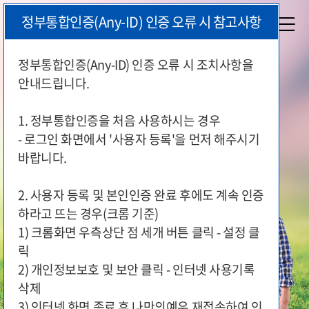
본
정부통합인증(Any-ID) 인증 오류 시 참고사항
문
시
작
정부통합인증(Any-ID) 인증 오류 시 조치사항을
안내드립니다.
국가유공자와 보훈가족이 편리하게
지원 서비스를 이용하실 수 있도록
1. 정부통합인증을 처음 사용하시는 경우
국가보훈부가 함께 합니다.
- 로그인 화면에서 '사용자 등록'을 먼저 해주시기
바랍니다.
2. 사용자 등록 및 본인인증 완료 후에도 계속 인증
하라고 뜨는 경우(크롬 기준)
1) 크롬화면 우측상단 점 세개 버튼 클릭 - 설정 클
릭
2) 개인정보보호 및 보안 클릭 - 인터넷 사용기록
삭제
3) 인터넷 화면 종료 후 나만의예우 재접속하여 인