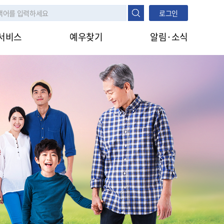
로그인
서비스
예우찾기
알림·소식
나의지원정보
공지사항
진행정보조회
지원안내
FAQ
타법지원
나라사랑신문
생애주기
대상구분
모의계산
대상구분
생활수준조사