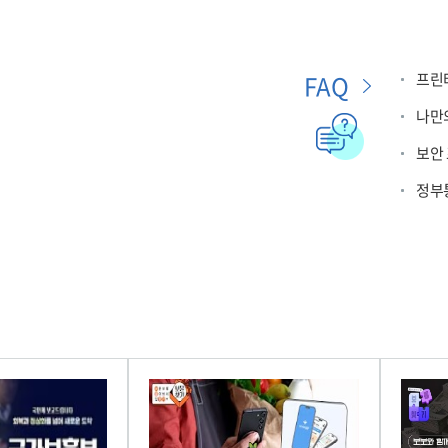
FAQ
프린
나만의
보안
정부통