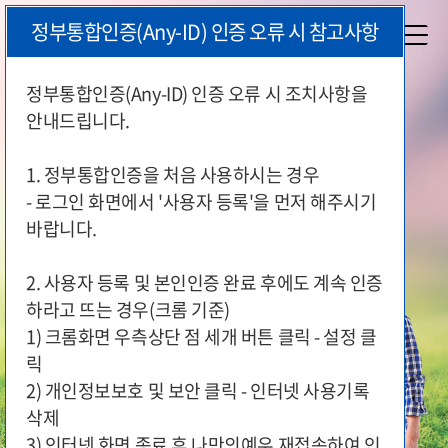
본
정부통합인증(Any-ID) 인증 오류 시 참고사항
문
시
작
정부통합인증(Any-ID) 인증 오류 시 조치사항을
안내드립니다.
국가유공자와 보훈가족이 편리하게
지원 서비스를 이용하실 수 있도록
1. 정부통합인증을 처음 사용하시는 경우
국가보훈부가 함께 합니다.
- 로그인 화면에서 '사용자 등록'을 먼저 해주시기
바랍니다.
2. 사용자 등록 및 본인인증 완료 후에도 계속 인증
하라고 뜨는 경우(크롬 기준)
1) 크롬화면 우측상단 점 세개 버튼 클릭 - 설정 클
릭
2) 개인정보보호 및 보안 클릭 - 인터넷 사용기록
삭제
3) 인터넷 화면 종료 후 나만의예우 재접속하여 인