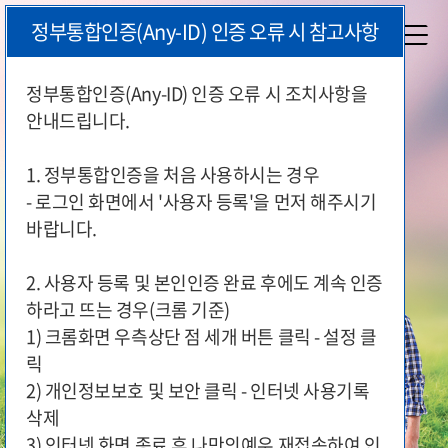
본
정부통합인증(Any-ID) 인증 오류 시 참고사항
문
시
작
정부통합인증(Any-ID) 인증 오류 시 조치사항을
안내드립니다.
국가유공자와 보훈가족이 편리하게
지원 서비스를 이용하실 수 있도록
1. 정부통합인증을 처음 사용하시는 경우
국가보훈부가 함께 합니다.
- 로그인 화면에서 '사용자 등록'을 먼저 해주시기
바랍니다.
2. 사용자 등록 및 본인인증 완료 후에도 계속 인증
하라고 뜨는 경우(크롬 기준)
1) 크롬화면 우측상단 점 세개 버튼 클릭 - 설정 클
릭
2) 개인정보보호 및 보안 클릭 - 인터넷 사용기록
삭제
3) 인터넷 화면 종료 후 나만의예우 재접속하여 인