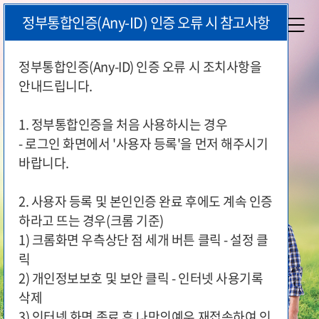
본
정부통합인증(Any-ID) 인증 오류 시 참고사항
문
시
작
정부통합인증(Any-ID) 인증 오류 시 조치사항을
안내드립니다.
국가유공자와 보훈가족이 편리하게
지원 서비스를 이용하실 수 있도록
1. 정부통합인증을 처음 사용하시는 경우
국가보훈부가 함께 합니다.
- 로그인 화면에서 '사용자 등록'을 먼저 해주시기
바랍니다.
2. 사용자 등록 및 본인인증 완료 후에도 계속 인증
하라고 뜨는 경우(크롬 기준)
1) 크롬화면 우측상단 점 세개 버튼 클릭 - 설정 클
릭
2) 개인정보보호 및 보안 클릭 - 인터넷 사용기록
삭제
3) 인터넷 화면 종료 후 나만의예우 재접속하여 인