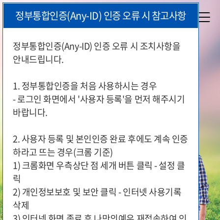
본
정부통합인증(Any-ID) 인증 오류 시 참고사항
문
시
작
정부통합인증(Any-ID) 인증 오류 시 조치사항을
안내드립니다.
국가유공자와 보훈가족이 편리하게
지원 서비스를 이용하실 수 있도록
1. 정부통합인증을 처음 사용하시는 경우
국가보훈부가 함께 합니다.
- 로그인 화면에서 '사용자 등록'을 먼저 해주시기
바랍니다.
2. 사용자 등록 및 본인인증 완료 후에도 계속 인증
하라고 뜨는 경우(크롬 기준)
1) 크롬화면 우측상단 점 세개 버튼 클릭 - 설정 클
릭
2) 개인정보보호 및 보안 클릭 - 인터넷 사용기록
삭제
3) 인터넷 화면 종료 후 나만의예우 재접속하여 인