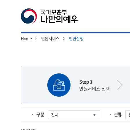
Home
민원서비스
민원신청
본
문
시
작
Step 1
민원서비스 선택
구분
분류