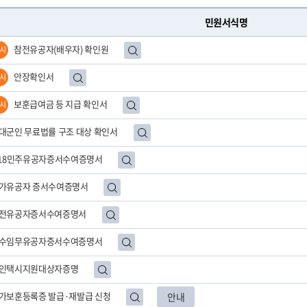
민원서식명
참전유공자(배우자) 확인원
시
안장확인서
시
보훈급여금 등 지급 확인서
시
대군인 무료법률 구조 대상 확인서
.18민주유공자증서수여증명서
가유공자 증서수여증명서
전유공자증서수여증명서
수임무유공자증서수여증명서
인택시지원대상자증명
가보훈등록증 발급·재발급 신청
안내