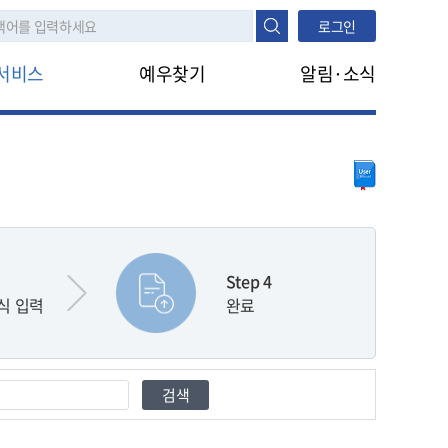
로그인
서비스
예우찾기
알림·소식
나의지원정보
공지사항
진행정보조회
지원안내
FAQ
타법지원
나라사랑신문
생애주기
대상구분
모의계산
대상구분
Step 4
생활수준조사
식 입력
완료
검색