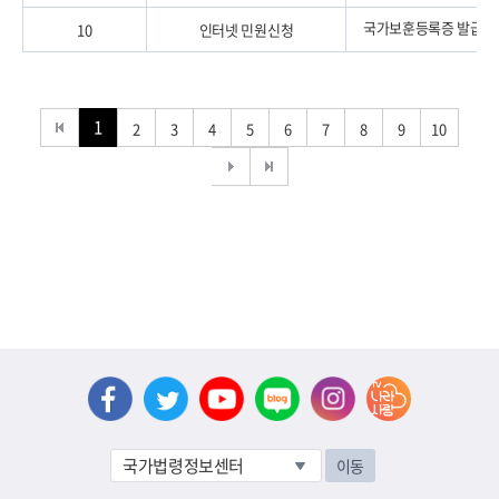
국가보훈등록증 발급·
10
인터넷 민원신청
1
2
3
4
5
6
7
8
9
10
이동