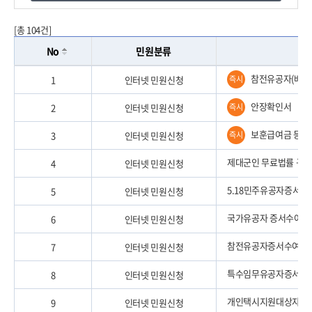
[총 104건]
No
민원분류
참전유공자(배우
1
인터넷 민원신청
즉시
안장확인서
2
인터넷 민원신청
즉시
보훈급여금 등 
3
인터넷 민원신청
즉시
제대군인 무료법률 구조
4
인터넷 민원신청
5.18민주유공자증서
5
인터넷 민원신청
국가유공자 증서수여
6
인터넷 민원신청
참전유공자증서수여증
7
인터넷 민원신청
특수임무유공자증서수
8
인터넷 민원신청
개인택시지원대상자증
9
인터넷 민원신청