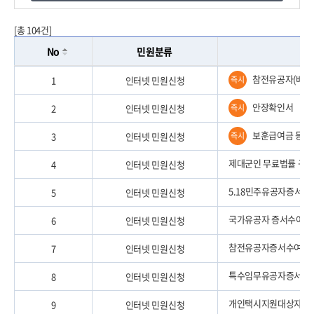
[총 104건]
No
민원분류
참전유공자(배우
1
인터넷 민원신청
즉시
안장확인서
2
인터넷 민원신청
즉시
보훈급여금 등 
3
인터넷 민원신청
즉시
제대군인 무료법률 구조
4
인터넷 민원신청
5.18민주유공자증서
5
인터넷 민원신청
국가유공자 증서수여
6
인터넷 민원신청
참전유공자증서수여증
7
인터넷 민원신청
특수임무유공자증서수
8
인터넷 민원신청
개인택시지원대상자증
9
인터넷 민원신청