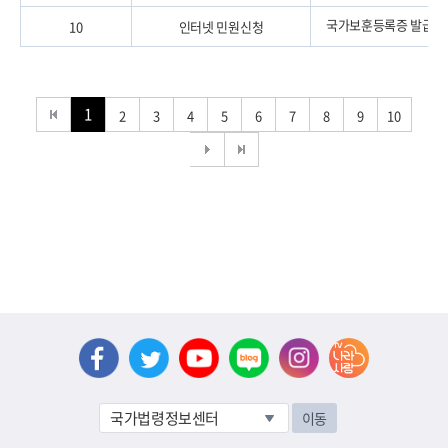
국가보훈등록증 발급·
10
인터넷 민원신청
1
2
3
4
5
6
7
8
9
10
이동