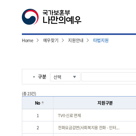
Home
예우찾기
지원안내
타법지원
본
문
시
작
구분
(총 23건)
No
지원구분
1
TV수신료 면제
2
전화요금감면(사회복지용 전화 - 인터...