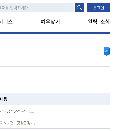
로그인
서비스
예우찾기
알림·소식
나의지원정보
공지사항
진행정보조회
지원안내
FAQ
타법지원
나라사랑신문
생애주기
대상구분
모의계산
대상구분
생활수준조사
내용
전ㆍ공상군경 - 4ㆍ1...
지사 - 전ㆍ공상군경 -...