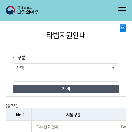
본
타법지원안내
문
시
작
구분
검색
(총 23건)
No
지원구분
1
TV수신료 면제
TV수신