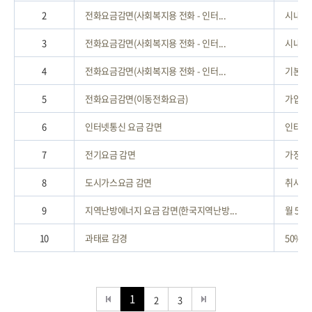
2
전화요금감면(사회복지용 전화 - 인터...
시내통화
3
전화요금감면(사회복지용 전화 - 인터...
시내통화
4
전화요금감면(사회복지용 전화 - 인터...
기본료 
5
전화요금감면(이동전화요금)
가입비 
6
인터넷통신 요금 감면
인터넷통
7
전기요금 감면
가정용 전
8
도시가스요금 감면
취사ㆍ난
9
지역난방에너지 요금 감면(한국지역난방...
월 5천
10
과태료 감경
50% 
1
2
3