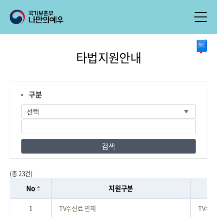
본
타법지원안내
문
시
작
구분
검색
(총 23건)
No
지원구분
1
TV수신료 면제
TV수신