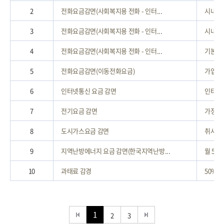
2
전화요금감면(사회복지용 전화 - 인터...
시내통화
3
전화요금감면(사회복지용 전화 - 인터...
시내통화
4
전화요금감면(사회복지용 전화 - 인터...
기본료 
5
전화요금감면(이동전화요금)
가입비 
6
인터넷통신 요금 감면
인터넷통
7
전기요금 감면
가정용 전
8
도시가스요금 감면
취사ㆍ난
9
지역난방에너지 요금 감면(한국지역난방...
월 5천
10
과태료 감경
50% 
1
2
3