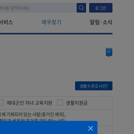
로그인
서비스
예우찾기
알림·소식
나의지원정보
공지사항
진행정보조회
지원안내
FAQ
타법지원
나라사랑신문
생애주기
대상구분
모의계산
대상구분
생활수준조사란?
생활수준조사
제대군인 자녀 교육지원
생활지원금
표에 기재되어 있는 사람(동거인 제외),
인과 생계 및 주거를 같이 하는 사람
리 소득