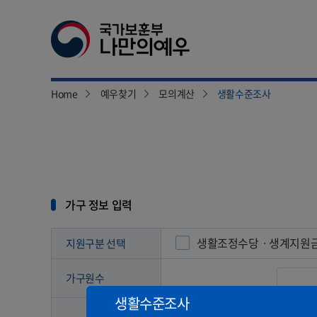
Home
예우찾기
모의계산
생활수준조사
본
문
시
작
가구 정보 입력
생활조정수당ㆍ생계지원
지원구분 선택
가구원수
생활수준조사
근로소득