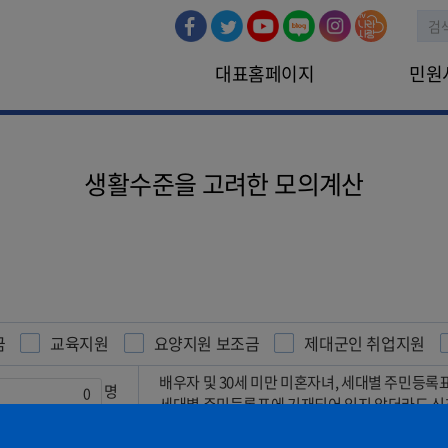
대표홈페이지
민원
민원신청
인터넷민원
생활수준을 고려한 모의계산
금
교육지원
요양지원 보조금
제대군인 취업지원
배우자 및 30세 미만 미혼자녀, 세대별 주민등록
명
세대별 주민등록표에 기재되어 있지 않더라도 신청
원
상시, 일용근로자 소득, 자활근로소득, 공공일자