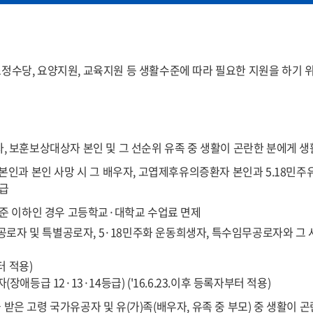
원
농업, 임업, 어업, 기타(도매, 소매, 제조 등) 사업
원
임대소득, 이자소득, 연금소득 등
정수당, 요양지원, 교육지원 등 생활수준에 따라 필요한 지원을 하기 
원
각종 법령의 규정에 의해 정기적으로 지급되는 수당
원
토지·건축물, 주택, 임차보증금, 입목재산, 선박·
원
현금, 수표, 어음, 주식, 국·공채 유가증권, 예금,
, 보훈보상대상자 본인 및 그 선순위 유족 중 생활이 곤란한 분에게 
승용, 승합, 화물, 특수, 이륜자동차
 본인과 본인 사망 시 그 배우자, 고엽제후유의증환자 본인과 5.18민
원
<제외 차량> 상이 유공자의 보철용 차량 1대. 장애
지급
<별도산정 고급차량> 배기량 3,000cc 이상이면서
수준 이하인 경우 고등학교·대학교 수업료 면제
원
골프, 승마, 요트, 콘도미니엄, 종합체육시설이용
혁명공로자 및 특별공로자, 5·18민주화 운동희생자, 특수임무공로자와 그
원
금융기관 또는 공공기관 대출금, 법원에 의해 확
터 적용)
거주지별 기본공제 재산액
장애등급 12·13·14등급) ('16.6.23.이후 등록자부터 적용)
시
농어촌
대도시 : 6,900만원, 중소도시 : 4,200만원, 농어촌 
받은 고령 국가유공자 및 유(가)족(배우자, 유족 중 부모) 중 생활이 