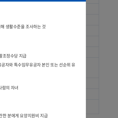
에 따른 소득
위해 생활수준을 조사하는 것
, 연금 등
항공기, 분양권, 어업권 등
 적금, 보험 및 수익증권 등
생활조정수당 지급
주유공자와 특수임무유공자 본인 또는 선순위 유
의 정도가 심한 장애인의 배기량 2,000cc 미만 차량 1대
 차령 10년 미경과 차량, 차량가액 4000만원 이상 차량
 회원권
 사람의 자녀
인된 개인간 사채
: 3,500만원
곤란한 분에게 요양지원비 지급