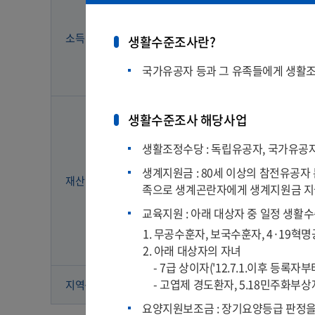
사업소득
소득
생활수준조사란?
재산소득
국가유공자 등과 그 유족들에게 생활조
기타소득
일반재산
생활수준조사 해당사업
금융재산
생활조정수당 : 독립유공자, 국가유공자
생계지원금 : 80세 이상의 참전유공자
재산
자동차
족으로 생계곤란자에게 생계지원금 
교육지원 : 아래 대상자 중 일정 생활
고급회원권
1. 무공수훈자, 보국수훈자, 4·19
2. 아래 대상자의 자녀
부채
- 7급 상이자('12.7.1.이후 등록자부
- 고엽제 경도환자, 5.18민주화부상자(
대도시
중소도
지역구분
요양지원보조금 : 장기요양등급 판정을 