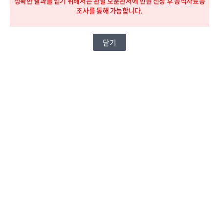
정확한 결과를 얻기 위해서는 관할 보훈관서에 민원 신청 후 공적자료등
조사를 통해 가능합니다.
모의계산 결과
※ 모의계산의 결과는 사용자가 직접 입력한 자료를 기초로 계
닫기
산되므로 참고용으로만 사용하시기 바랍니다.
생활조정수당
교육지원
요양지원 보조금
제대군인 취업지원
제대군인 교육지원
생활지원금