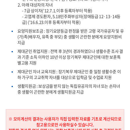
원
재산소득
2. 아래 대상자의 자녀
- 7급 상이자('12.7.1.이후 등록자부터 적용)
원
기타소득
- 고엽제 경도환자, 5.18민주화부상자(장애등급 12·13·14등
급) ('16.6.23.이후 등록자부터 적용)
원
일반재산
요양지원보조금 : 장기요양등급 판정을 받은 고령 국가유공자 및 유
(가)족(배우자, 유족 중 부모) 중 생활이 곤란한 분에게 요양지원비
원
금융재산
지급
제대군인 취업지원 : 전역 후 3년이 경과하였으나 생활수준 조사 결
원
재산
자동차
과 기준 소득 이하인 10년 이상 장기복무 제대군인에 대한 보훈특
별고용 지원
제대군인 자녀 교육지원 : 장기복무 제대군인 중 일정 생활수준 이
원
고급회원권
하 가구의 고교취학 자녀를 대상으로 입학금 및 수업료 지원
생활지원금 : 보상금을 받지 않는 독립유공자의 자녀 또는 손자녀
원
부채
중 생활이 곤란한 분에게 생활지원금 지급
대도시
중소도시
농어촌
지역구분
※ 모의계산의 결과는 사용자가 직접 입력한 자료를 기초로 계산되므로
모의계산
참고용으로만 사용하실수 있습니다.