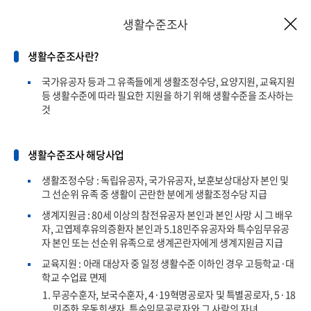
생활수준조사
생활수준조사란?
본
생활수준을 고려한 모의계산
국가유공자 등과 그 유족들에게 생활조정수당, 요양지원, 교육지원
문
등 생활수준에 따라 필요한 지원을 하기 위해 생활수준을 조사하는
것
시
작
생활수준조사 해당사업
가구 정보 입력
생활수준조사란?
생활조정수당 : 독립유공자, 국가유공자, 보훈보상대상자 본인 및
그 선순위 유족 중 생활이 곤란한 분에게 생활조정수당 지급
생활조정수당ㆍ생계지원금
교육지원
지원구분 선택
생계지원금 : 80세 이상의 참전유공자 본인과 본인 사망 시 그 배우
명
가구원수
자, 고엽제후유의증환자 본인과 5.18민주유공자와 특수임무유공
자 본인 또는 선순위 유족으로 생계곤란자에게 생계지원금 지급
원
근로소득
교육지원 : 아래 대상자 중 일정 생활수준 이하인 경우 고등학교·대
학교 수업료 면제
원
사업소득
1. 무공수훈자, 보국수훈자, 4·19혁명공로자 및 특별공로자, 5·18
소득
민주화 운동희생자, 특수임무공로자와 그 사람의 자녀