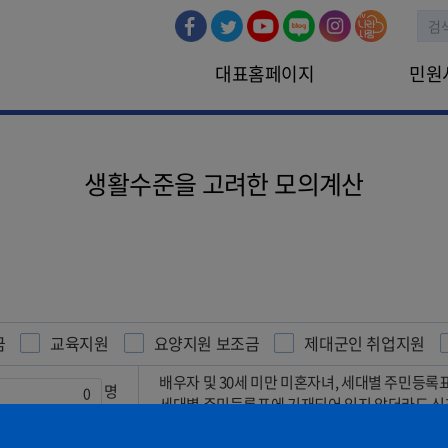
대표홈페이지
민원
민원신청
인터넷민원
생활수준을 고려한 모의계산
금
교육지원
요양지원 보조금
제대군인 취업지원
배우자 및 30세 미만 미혼자녀, 세대별 주민등록
명
세대별 주민등록표에 기재되어 있지 않더라도 신청
원
상시, 일용근로자 소득, 자활근로소득, 공공일자