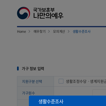
Home
예우찾기
모의계산
생활수준조사
본
문
시
작
가구 정보 입력
생활조정수당ㆍ생계지원
지원구분 선택
가구원수
생활수준조사
근로소득