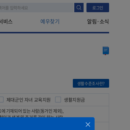
로그인
서비스
예우찾기
알림·소식
나의지원정보
공지사항
진행정보조회
지원안내
FAQ
타법지원
나라사랑신문
생애주기
대상구분
모의계산
대상구분
생활수준조사란?
생활수준조사
제대군인 자녀 교육지원
생활지원금
표에 기재되어 있는 사람(동거인 제외),
인과 생계 및 주거를 같이 하는 사람
리 소득