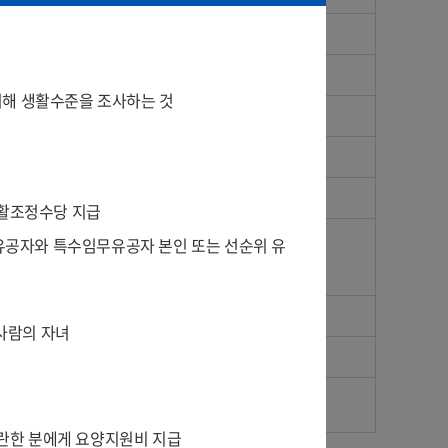
에 따른 소득
위해 생활수준을 조사하는 것
, 연금 등
항공기, 분양권, 어업권 등
 적금, 보험 및 수익증권 등
생활조정수당 지급
주유공자와 특수임무유공자 본인 또는 선순위 유
의 정도가 심한 장애인의 배기량 2,000cc 미만 차량 1대
 차령 10년 미경과 차량, 차량가액 4000만원 이상 차량
 회원권
 사람의 자녀
인된 개인간 사채
: 3,500만원
곤란한 분에게 요양지원비 지급