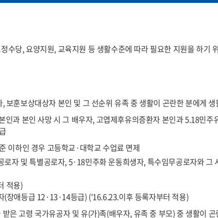
원
농업, 임업, 어업, 기타(도매, 소매, 제조 등) 사업
원
임대소득, 이자소득, 연금소득 등
정수당, 요양지원, 교육지원 등 생활수준에 따라 필요한 지원을 하기 
원
각종 법령의 규정에 의해 정기적으로 지급되는 수당
원
토지·건축물, 주택, 임차보증금, 입목재산, 선박·
원
현금, 수표, 어음, 주식, 국·공채 유가증권, 예금,
, 보훈보상대상자 본인 및 그 선순위 유족 중 생활이 곤란한 분에게 
승용, 승합, 화물, 특수, 이륜자동차
 본인과 본인 사망 시 그 배우자, 고엽제후유의증환자 본인과 5.18민
원
<제외 차량> 상이 유공자의 보철용 차량 1대. 장애
지급
<별도산정 고급차량> 배기량 3,000cc 이상이면서
수준 이하인 경우 고등학교·대학교 수업료 면제
원
골프, 승마, 요트, 콘도미니엄, 종합체육시설이용
혁명공로자 및 특별공로자, 5·18민주화 운동희생자, 특수임무공로자와 그
원
금융기관 또는 공공기관 대출금, 법원에 의해 확
터 적용)
거주지별 기본공제 재산액
장애등급 12·13·14등급) ('16.6.23.이후 등록자부터 적용)
시
농어촌
대도시 : 6,900만원, 중소도시 : 4,200만원, 농어촌 
받은 고령 국가유공자 및 유(가)족(배우자, 유족 중 부모) 중 생활이 