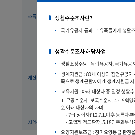
사업소득
소득
생활수준조사란?
재산소득
국가유공자 등과 그 유족들에게 생활조
기타소득
일반재산
생활수준조사 해당사업
금융재산
생활조정수당 : 독립유공자, 국가유공자
생계지원금 : 80세 이상의 참전유공자
재산
자동차
족으로 생계곤란자에게 생계지원금 
교육지원 : 아래 대상자 중 일정 생활
고급회원권
1. 무공수훈자, 보국수훈자, 4·19
2. 아래 대상자의 자녀
부채
- 7급 상이자('12.7.1.이후 등록자부
- 고엽제 경도환자, 5.18민주화부상자(
대도시
중소도
지역구분
요양지원보조금 : 장기요양등급 판정을 