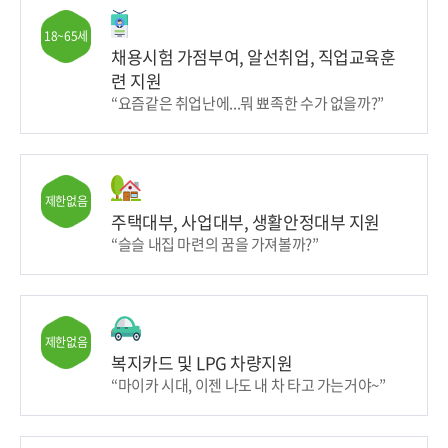
18~65세
채용시험 가점부여, 알선취업, 직업교육훈
련 지원
“요즘같은 취업난에...뭐 뾰족한 수가 없을까?”
제한없음
주택대부, 사업대부, 생활안정대부 지원
“슬슬 내집 마련의 꿈을 가져볼까?”
제한없음
복지카드 및 LPG 차량지원
“마이카 시대, 이젠 나도 내 차 타고 가는거야~”