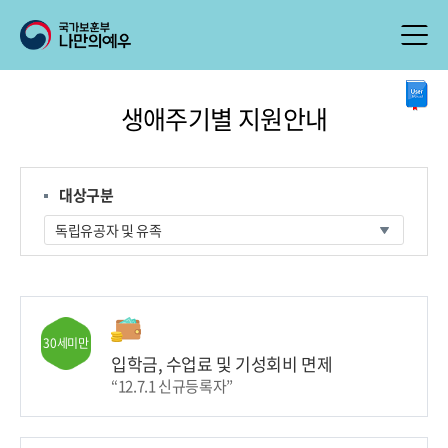
본
생애주기별 지원안내
문
시
작
대상구분
30세미만
입학금, 수업료 및 기성회비 면제
“12.7.1 신규등록자”