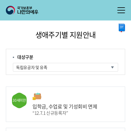
본
생애주기별 지원안내
문
시
작
대상구분
30세미만
입학금, 수업료 및 기성회비 면제
“12.7.1 신규등록자”