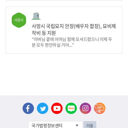
사망시
사망시 국립묘지 안장(배우자 합장), 묘비제
작비 등 지원
“아버님 곁에 어머님 함께 모셔드렸으니 이제 두
분 모두 편안하실 거야...”
이동