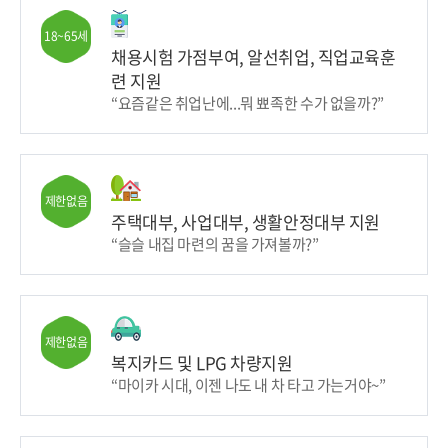
18~65세
채용시험 가점부여, 알선취업, 직업교육훈
련 지원
“요즘같은 취업난에...뭐 뾰족한 수가 없을까?”
제한없음
주택대부, 사업대부, 생활안정대부 지원
“슬슬 내집 마련의 꿈을 가져볼까?”
제한없음
복지카드 및 LPG 차량지원
“마이카 시대, 이젠 나도 내 차 타고 가는거야~”