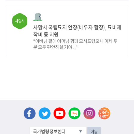
사망시
사망시 국립묘지 안장(배우자 합장), 묘비제
작비 등 지원
“아버님 곁에 어머님 함께 모셔드렸으니 이제 두
분 모두 편안하실 거야...”
이동