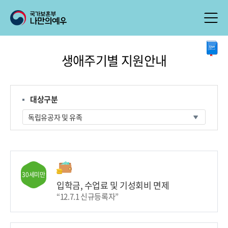
본
생애주기별 지원안내
문
시
작
대상구분
30세미만
입학금, 수업료 및 기성회비 면제
“12.7.1 신규등록자”