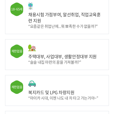
18~65세
채용시험 가점부여, 알선취업, 직업교육훈
련 지원
“요즘같은 취업난에...뭐 뾰족한 수가 없을까?”
제한없음
주택대부, 사업대부, 생활안정대부 지원
“슬슬 내집 마련의 꿈을 가져볼까?”
제한없음
복지카드 및 LPG 차량지원
“마이카 시대, 이젠 나도 내 차 타고 가는거야~”