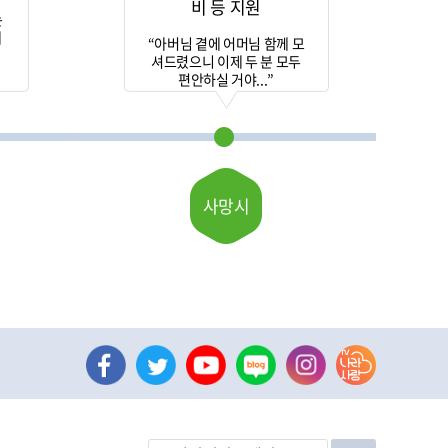
비 등 지원
는
게
“아버님 곁에 어머님 함께 모
셔드렸으니 이제 두 분 모두
편안하실 거야...”
사망시