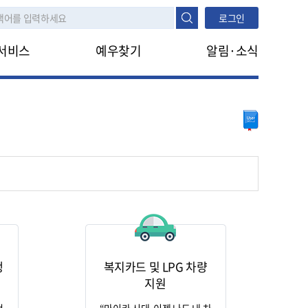
로그인
서비스
예우찾기
알림·소식
나의지원정보
공지사항
진행정보조회
지원안내
FAQ
타법지원
나라사랑신문
생애주기
대상구분
모의계산
대상구분
생활수준조사
생
복지카드 및 LPG 차량
지원