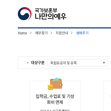
Home
예우찾기
지원안내
생애주기
본
문
시
작
대상구분
입학금, 수업료 및 기성
회비 면제