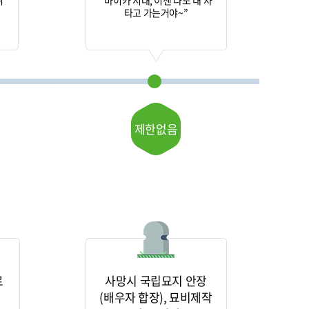
져
“마이카 시대, 이젠 나도 내 차
타고 가는거야~”
제한없음
로
사망시 국립묘지 안장
(배우자 합장), 묘비제작