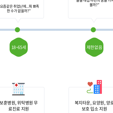
“슬슬 내집 마련의 꿈을 가
볼까?”
“요즘같은 취업난에...뭐 뾰족
한 수가 없을까?”
18~65세
제한없음
보훈병원, 위탁병원 무
복지타운, 요양원, 양
료진료 지원
보호 입소 지원