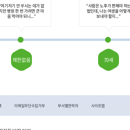
“여기저기 안 쑤시는 데가 없
“사람은 노후가 편해야 하
지만 병원 한 번 가려면 큰 마
법인데, 나는 여생을 어떻
음 먹어야 되니...”
보내야 할지...”
제한없음
70세
책
이메일무단수집거부
부서별연락처
사이트맵