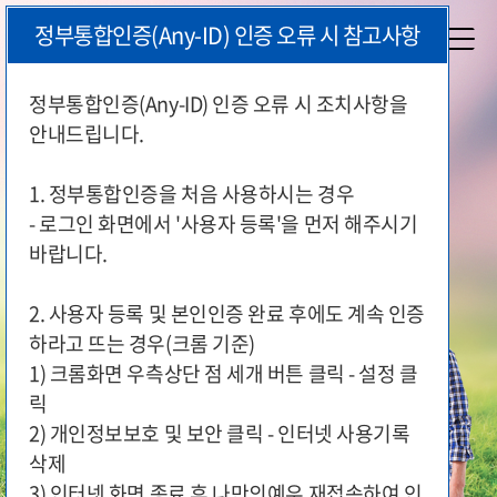
본
정부통합인증(Any-ID) 인증 오류 시 참고사항
문
시
작
정부통합인증(Any-ID) 인증 오류 시 조치사항을
안내드립니다.
국가유공자와 보훈가족이 편리하게
지원 서비스를 이용하실 수 있도록
1. 정부통합인증을 처음 사용하시는 경우
국가보훈부가 함께 합니다.
- 로그인 화면에서 '사용자 등록'을 먼저 해주시기
바랍니다.
2. 사용자 등록 및 본인인증 완료 후에도 계속 인증
하라고 뜨는 경우(크롬 기준)
1) 크롬화면 우측상단 점 세개 버튼 클릭 - 설정 클
릭
2) 개인정보보호 및 보안 클릭 - 인터넷 사용기록
삭제
3) 인터넷 화면 종료 후 나만의예우 재접속하여 인